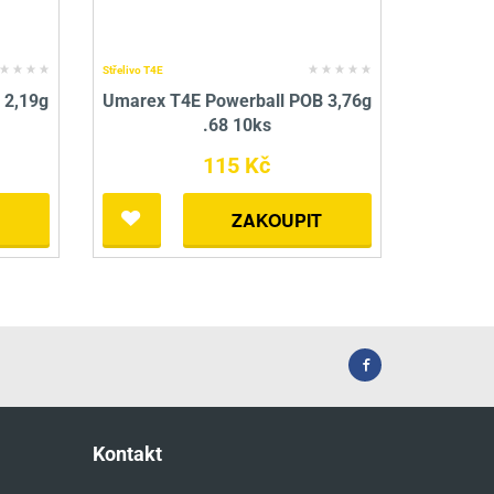
Střelivo T4E
 2,19g
Umarex T4E Powerball POB 3,76g
.68 10ks
115 Kč
ZAKOUPIT
Kontakt