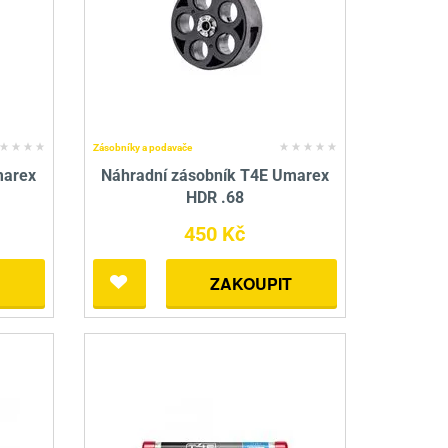
nné prostředky
 Engineering
ny
, stolice a vaky
Zásobníky a podavače
marex
Náhradní zásobník T4E Umarex
HDR .68
450 Kč
ZAKOUPIT