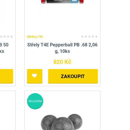
Střelivo T4E
B 50
Střely T4E Pepperball PB .68 2,06
ks
g, 10ks
820 Kč
ZAKOUPIT
SKLADEM