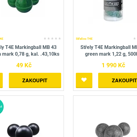
T4E
Střelivo T4E
ely T4E Markingball MB 43
Střely T4E Markingball M
 mark 0,78 g, kal. .43,10ks
green mark 1,22 g, 500
49 Kč
1 990 Kč
ZAKOUPIT
ZAKOUPIT
M