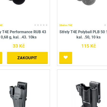
T4E
Střelivo T4E
ly T4E Performance RUB 43
Střely T4E Polyball PLB 50 
0,68 g, kal. .43. 10ks
kal. .50, 10 ks
33 Kč
115 Kč
ZAKOUPIT