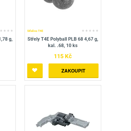
Střelivo T4E
1,78 g,
Střely T4E Polyball PLB 68 4,67 g,
kal. .68, 10 ks
115 Kč
ZAKOUPIT