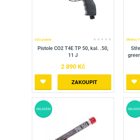
CO2 pistole
Střelivo 
Pistole CO2 T4E TP 50, kal. .50,
Stř
11 J
green
2 890 Kč
ZAKOUPIT
SKLADEM
SKLADE