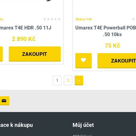
le
Střelivo T4E
marex T4E HDR .50 11J
Umarex T4E Powerball POB
.50 10ks
2 890 Kč
75 Kč
ZAKOUPIT
ZAKOUPIT
1
2
»
mace k nákupu
Můj účet