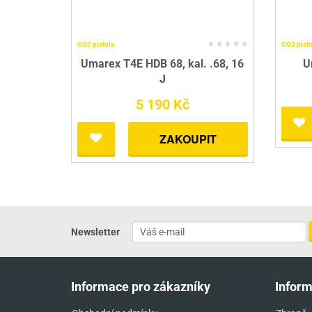
CO2 pistole
CO2 pisto
Umarex T4E HDB 68, kal. .68, 16
U
J
5 190 Kč
ZAKOUPIT
Newsletter
Informace pro zákazníky
Infor