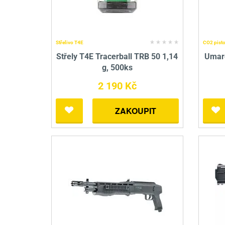
Střelivo T4E
CO2 pisto
Střely T4E Tracerball TRB 50 1,14
Umare
g, 500ks
2 190 Kč
ZAKOUPIT