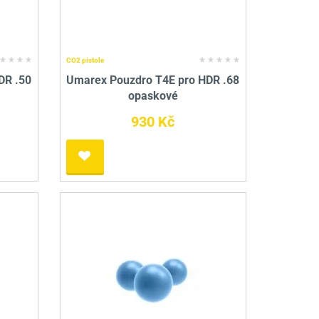
CO2 pistole
DR .50
Umarex Pouzdro T4E pro HDR .68
opaskové
930 Kč