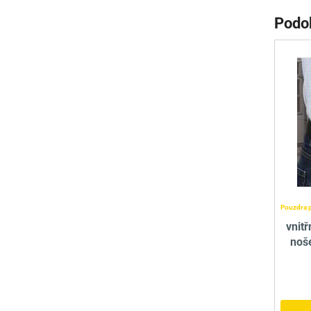
Podo
Pouzdra p
vnitř
noš