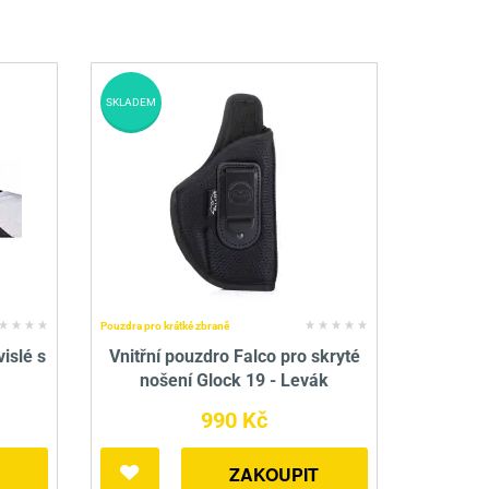
SKLADEM
Pouzdra pro krátké zbraně
islé s
Vnitřní pouzdro Falco pro skryté
nošení Glock 19 - Levák
990 Kč
ZAKOUPIT