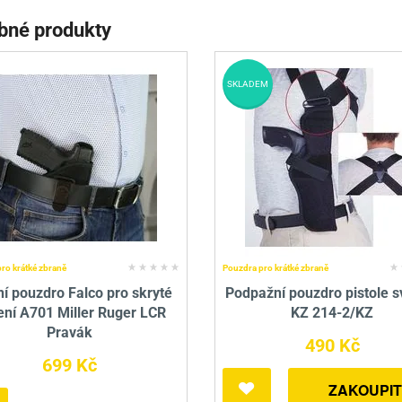
bné produkty
SKLADEM
ro krátké zbraně
Pouzdra pro krátké zbraně
ní pouzdro Falco pro skryté
Podpažní pouzdro pistole sv
ení A701 Miller Ruger LCR
KZ 214-2/KZ
Pravák
490 Kč
699 Kč
ZAKOUPIT