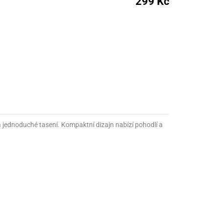
299 Kč
nné prostředky
 Engineering
ny
, stolice a vaky
a jednoduché tasení. Kompaktní dizajn nabízí pohodlí a