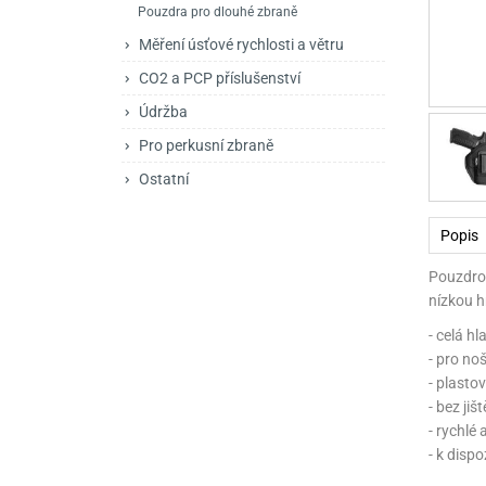
Pouzdra pro dlouhé zbraně
Mačety a sekery
Zásobníky
Zavírací nože
Měření úsťové rychlosti a větru
Praky
Příslušenství pro 
Kuchyňské nože
CO2 a PCP příslušenství
Luky
Brokovnice opakov
Příslušenství pro 
Údržba
Kuše
Brokovnice samona
Pro perkusní zbraně
Ostatní
Obranné prostředky
Pistole samonabíje
Obranné spreje
Revolvery
Popis
Pouzdro 
nízkou 
- celá hl
- pro noš
- plasto
- bez jišt
- rychlé
- k dispo