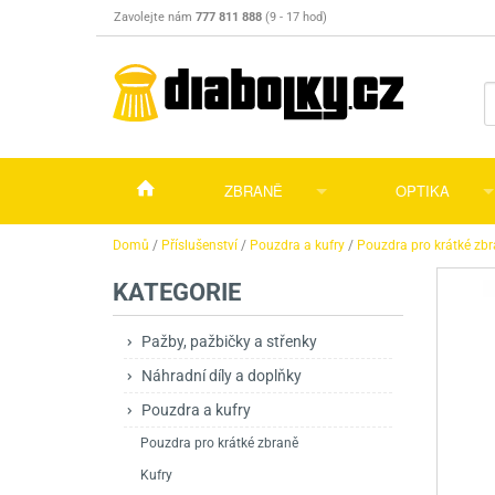
Zavolejte nám
777 811 888
(9 - 17 hod)
ZBRANĚ
OPTIKA
Vzduchovky
Vzduchovky na C
Puškohledy
Domů
/
Příslušenství
/
Pouzdra a kufry
/
Pouzdra pro krátké zb
KATEGORIE
Vzduchové pistole a revolvery
Příslušenství pro 
Příslušenství
Dalekohledy a dál
Plynové pistole a revolvery
Vzduchovky PCP
CO2 pistole
Pistole
Kolimátory, lasery
Pažby, pažbičky a střenky
Náhradní díly a doplňky
Perkusní zbraně
Vzduchovky pruži
PCP Pistole
Příslušenství
Montáže
Pouzdra a kufry
Zbraně na ZP
Revolvery
Revolvery
Pušky opakovací
Noční vidění a ter
Pouzdra pro krátké zbraně
Nože
Pružinové pistole
Pušky samonabíje
Nože s pevnou čep
Kufry