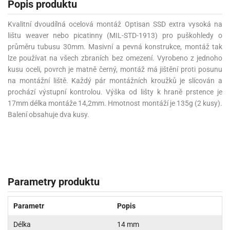
Popis produktu
Kvalitní dvoudílná ocelová montáž Optisan SSD extra vysoká na
lištu weaver nebo picatinny (MIL-STD-1913) pro puškohledy o
průměru tubusu 30mm. Masivní a pevná konstrukce, montáž tak
lze používat na všech zbraních bez omezení. Vyrobeno z jednoho
kusu oceli, povrch je matně černý, montáž má jištění proti posunu
na montážní liště. Každý pár montážních kroužků je slícován a
prochází výstupní kontrolou. Výška od lišty k hraně prstence je
17mm délka montáže 14,2mm. Hmotnost montáží je 135g (2 kusy).
Balení obsahuje dva kusy.
Parametry produktu
Parametr
Popis
Délka
14 mm