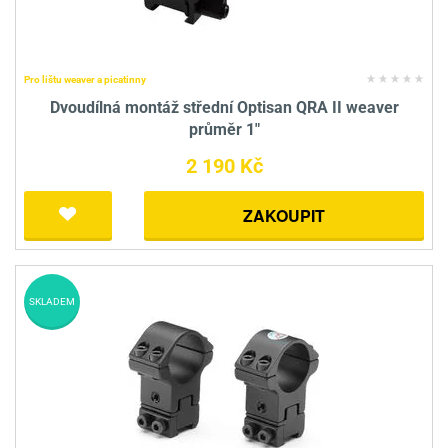
Pro lištu weaver a picatinny
Dvoudílná montáž střední Optisan QRA II weaver
průměr 1"
2 190 Kč
ZAKOUPIT
SKLADEM