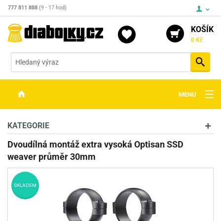
777 811 888
(9 - 17 hod)
KOŠÍK
0 Kč
Vyh
MENU
ZBRANĚ
KATEGORIE
OPTIKA
Dvoudílná montáž extra vysoká Optisan SSD
weaver průměr 30mm
STŘELIVO
PŘÍSLUŠENSTVÍ
SKLADEM
DETEKTORY KOVŮ
KONTAKTY