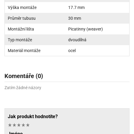
Výška montáže
17.7 mm
Průměr tubusu
30 mm
Montážní lišta
Picatinny (weaver)
Typ montáže
dvoudílná
Materiál montáže
ocel
Komentáře (0)
Zatím žádné názory
Jak produkt hodnotíte?
Jméno