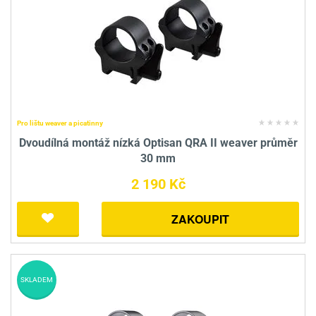
Pro lištu weaver a picatinny
Dvoudílná montáž nízká Optisan QRA II weaver průměr
30 mm
2 190 Kč
ZAKOUPIT
SKLADEM