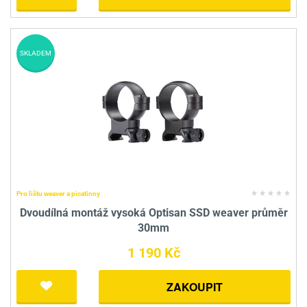
SKLADEM
Pro lištu weaver a picatinny
Dvoudílná montáž vysoká Optisan SSD weaver průměr
30mm
1 190 Kč
ZAKOUPIT