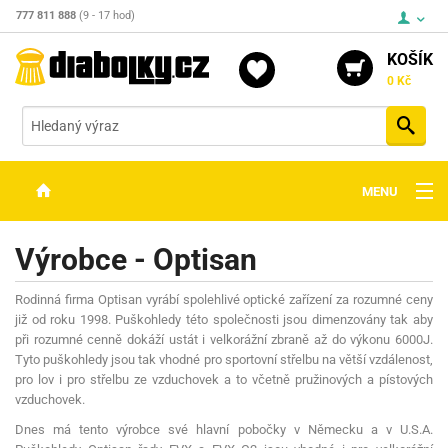
777 811 888
(9 - 17 hod)
KOŠÍK
0 Kč
Vyh
MENU
ZBRANĚ
Výrobce - Optisan
OPTIKA
Rodinná firma Optisan vyrábí spolehlivé optické zařízení za rozumné ceny
STŘELIVO
již od roku 1998. Puškohledy této společnosti jsou dimenzovány tak aby
při rozumné cenně dokáží ustát i velkorážní zbraně až do výkonu 6000J.
PŘÍSLUŠENSTVÍ
Tyto puškohledy jsou tak vhodné pro sportovní střelbu na větší vzdálenost,
pro lov i pro střelbu ze vzduchovek a to včetně pružinových a pístových
DETEKTORY KOVŮ
vzduchovek.
Dnes má tento výrobce své hlavní pobočky v Německu a v U.S.A.
KONTAKTY