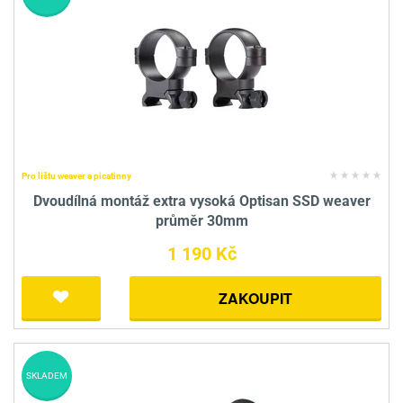
Pro lištu weaver a picatinny
Dvoudílná montáž extra vysoká Optisan SSD weaver
průměr 30mm
1 190 Kč
ZAKOUPIT
SKLADEM