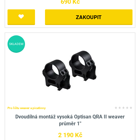
690 Kč
ZAKOUPIT
SKLADEM
Pro lištu weaver a picatinny
Dvoudílná montáž vysoká Optisan QRA II weaver
průměr 1"
2 190 Kč