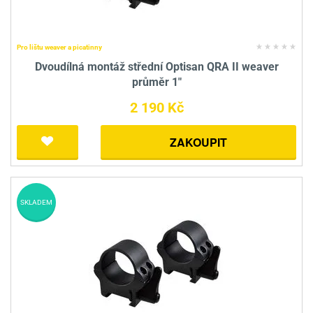
Pro lištu weaver a picatinny
Dvoudílná montáž střední Optisan QRA II weaver
průměr 1"
2 190 Kč
ZAKOUPIT
SKLADEM