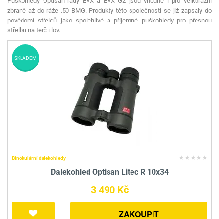
Puškohledy Optisan řady EVX a EVX G2 jsou vhodné i pro velkorážní
zbraně až do ráže .50 BMG. Produkty této společnosti se již zapsaly do
povědomí střelců jako spolehlivé a příjemné puškohledy pro přesnou
střelbu na terč i lov.
SKLADEM
Binokulární dalekohledy
Dalekohled Optisan Litec R 10x34
3 490 Kč
ZAKOUPIT