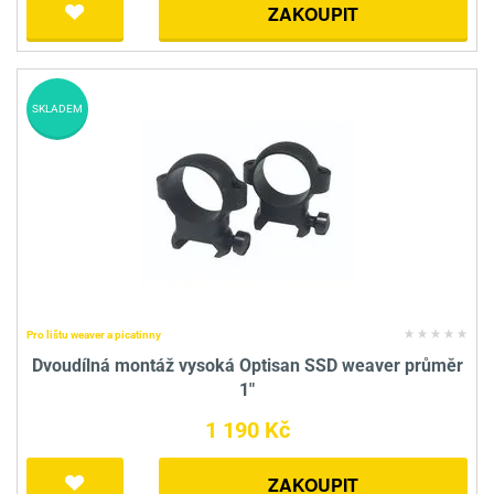
ZAKOUPIT
SKLADEM
Pro lištu weaver a picatinny
Dvoudílná montáž vysoká Optisan SSD weaver průměr
1"
1 190 Kč
ZAKOUPIT