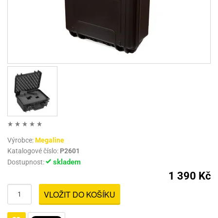
Výrobce:
Megaline
Katalogové číslo:
P2601
skladem
Dostupnost:
1 390 Kč
VLOŽIT DO KOŠÍKU