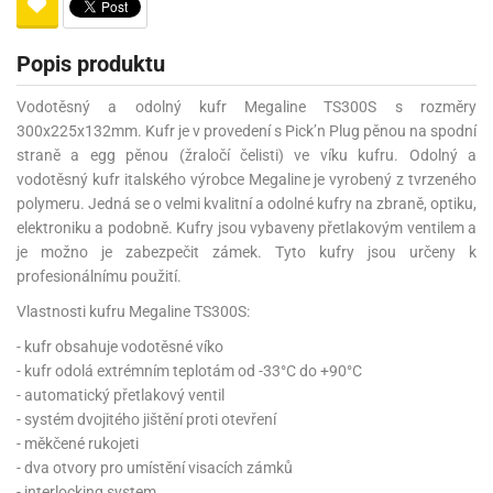
Popis produktu
Vodotěsný a odolný kufr Megaline TS300S s rozměry
300x225x132mm. Kufr je v provedení s Pick’n Plug pěnou na spodní
straně a egg pěnou (žraločí čelisti) ve víku kufru. Odolný a
vodotěsný kufr italského výrobce Megaline je vyrobený z tvrzeného
polymeru. Jedná se o velmi kvalitní a odolné kufry na zbraně, optiku,
elektroniku a podobně. Kufry jsou vybaveny přetlakovým ventilem a
je možno je zabezpečit zámek. Tyto kufry jsou určeny k
profesionálnímu použití.
Vlastnosti kufru Megaline TS300S:
- kufr obsahuje vodotěsné víko
- kufr odolá extrémním teplotám od -33°C do +90°C
- automatický přetlakový ventil
- systém dvojitého jištění proti otevření
- měkčené rukojeti
- dva otvory pro umístění visacích zámků
- interlocking system