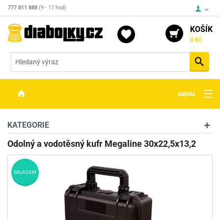
777 811 888
(9 - 17 hod)
KOŠÍK
0 Kč
Vyh
MENU
ZBRANĚ
KATEGORIE
OPTIKA
Odolný a vodotěsný kufr Megaline 30x22,5x13,2
STŘELIVO
SKLADEM
PŘÍSLUŠENSTVÍ
DETEKTORY KOVŮ
KONTAKTY