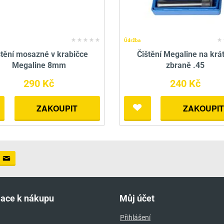
Údržba
štění mosazné v krabičce
Čištění Megaline na krá
Megaline 8mm
zbraně .45
290 Kč
240 Kč
ZAKOUPIT
ZAKOUPIT
mace k nákupu
Můj účet
Přihlášení