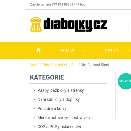
Zavolejte nám
777 811 888
(9 - 17 hod)
ZBRANĚ
OPTIKA
Vzduchovky
Vzduchovky na C
Puškohledy
Domů
/
Příslušenství
/
Údržba
/
Olej Ballistol 50ml
KATEGORIE
Vzduchové pistole a revolvery
Příslušenství pro 
Příslušenství
Dalekohledy a dál
SKLADE
Plynové pistole a revolvery
Vzduchovky PCP
CO2 pistole
Pistole
Kolimátory, lasery
Pažby, pažbičky a střenky
Náhradní díly a doplňky
Perkusní zbraně
Vzduchovky pruži
PCP Pistole
Příslušenství
Montáže
Pouzdra a kufry
Zbraně na ZP
Revolvery
Revolvery
Pušky opakovací
Noční vidění a ter
Měření úsťové rychlosti a větru
Nože
Pružinové pistole
Pušky samonabíje
Nože s pevnou čep
CO2 a PCP příslušenství