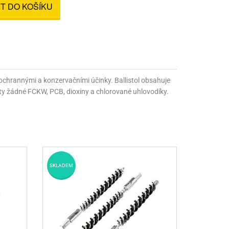
IT DO KOŠÍKU
nné prostředky
 Engineering
ny
, stolice a vaky
mi ochrannými a konzervačními účinky. Ballistol obsahuje
žity žádné FCKW, PCB, dioxiny a chlorované uhlovodíky.
SKLADEM