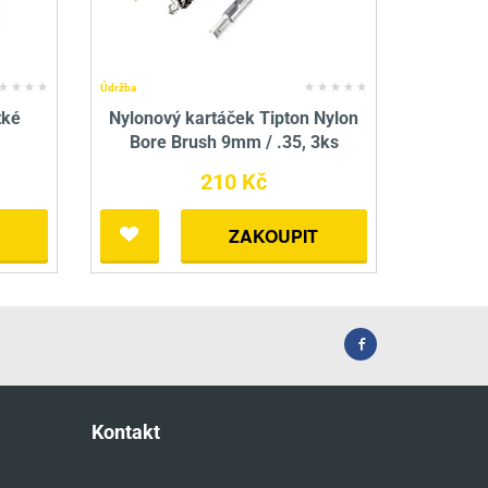
Údržba
tké
Nylonový kartáček Tipton Nylon
Bore Brush 9mm / .35, 3ks
210 Kč
ZAKOUPIT
Kontakt