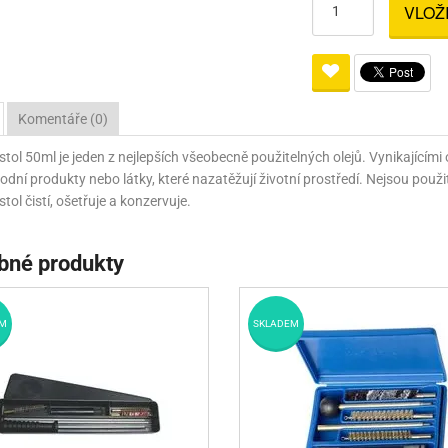
VLOŽ
Pro lištu weaver a picatinny
Náboje na ZP
Pistolové a revolverové náboje
Pro perkusní zbraně
Ochra
zbraně na ZP
Adaptéry
Puškové náboje
Ostatní
Rowan
Svítil
ací
nože
Pro lištu 15 - 17 mm
Brokové náboje
Bipody
Komentáře (0)
bíjecí
Malorážkové náboje
listol 50ml je jeden z nejlepších všeobecně použitelných olejů. Vynikající
cí
írodní produkty nebo látky, které nazatěžují životní prostředí. Nejsou pou
istol čistí, ošetřuje a konzervuje.
bné produkty
M
SKLADEM