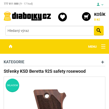
777 811 888
(9 - 17 hod)
KOŠÍK
0 Kč
Vyh
MENU
ZBRANĚ
KATEGORIE
OPTIKA
Střenky KSD Beretta 92S safety rosewood
STŘELIVO
SKLADEM
PŘÍSLUŠENSTVÍ
DETEKTORY KOVŮ
KONTAKTY