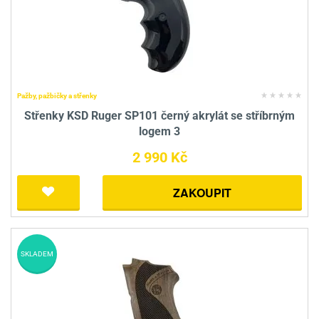
Pažby, pažbičky a střenky
Střenky KSD Ruger SP101 černý akrylát se stříbrným
logem 3
2 990 Kč
ZAKOUPIT
SKLADEM