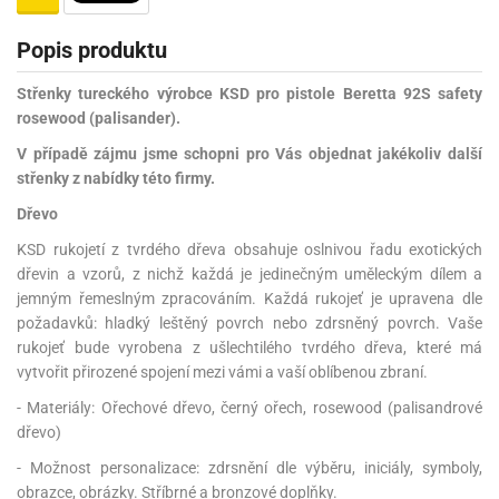
Popis produktu
Střenky tureckého výrobce KSD pro pistole Beretta 92S safety
rosewood (palisander).
V případě zájmu jsme schopni pro Vás objednat jakékoliv další
střenky z nabídky této firmy.
Dřevo
KSD rukojetí z tvrdého dřeva obsahuje oslnivou řadu exotických
dřevin a vzorů, z nichž každá je jedinečným uměleckým dílem a
jemným řemeslným zpracováním. Každá rukojeť je upravena dle
požadavků: hladký leštěný povrch nebo zdrsněný povrch. Vaše
rukojeť bude vyrobena z ušlechtilého tvrdého dřeva, které má
vytvořit přirozené spojení mezi vámi a vaší oblíbenou zbraní.
- Materiály: Ořechové dřevo, černý ořech, rosewood (palisandrové
dřevo)
- Možnost personalizace: zdrsnění dle výběru, iniciály, symboly,
obrazce, obrázky. Stříbrné a bronzové doplňky.