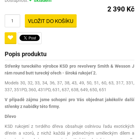
skladem
Dostupnost:
2 390 Kč
VLOŽIT DO KOŠÍKU
Popis produktu
Střenky tureckého výrobce KSD pro revolvery Smith & Wesson J
rám round butt turecký ořech - široká rukojeť 2.
Models 30, 32, 33, 34, 36, 37, 38, 43, 49, 50, 51, 60, 63, 317, 331,
337, 351PD, 360, 431PD, 631, 637, 638, 649, 650, 651
V případě zájmu jsme schopni pro Vás objednat jakékoliv další
střenky z nabídky této firmy.
Dřevo
KSD rukojetí z tvrdého dřeva obsahuje oslnivou řadu exotických
dřevin a vzorů, z nichž každá je jedinečným uměleckým dílem a