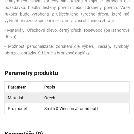
jemným řemeslným zpracováním. Každá rukojeť je upravena dle
požadavků: hladký leštěný povrch nebo zdrsněný povrch. Vaše
rukojeť bude vyrobena z ušlechtilého tvrdého dřeva, které má
vytvořit přirozené spojení mezi vámi a vaší oblíbenou zbraní.
- Materiály: Ořechové dřevo, černý ořech, rosewood (palisandrové
dřevo)
- Možnost personalizace: zdrsnění dle výběru, iniciály, symboly,
obrazce, obrázky. Stříbrné a bronzové doplňky.
Parametry produktu
Parametr
Popis
Materiál
Ořech
Pro model
Smith & Wesson J round butt