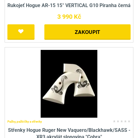
Rukojeť Hogue AR-15 15° VERTICAL G10 Piranha černá
3 990 Kč
ZAKOUPIT
Pažby, pažbičky a střenky
Střenky Hogue Ruger New Vaquero/Blackhawk/SASS -
XR3 akrylát slonovina "Cobra"