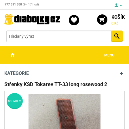
777 811 888
(9 - 17 hod)
KOŠÍK
0 Kč
Vyh
MENU
ZBRANĚ
KATEGORIE
OPTIKA
Střenky KSD Tokarev TT-33 long rosewood 2
STŘELIVO
SKLADEM
PŘÍSLUŠENSTVÍ
DETEKTORY KOVŮ
KONTAKTY