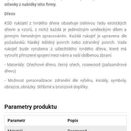
střenky z nabídky této firmy.
Dřevo
KSD rukojetí z tvrdého dřeva obsahuje oslnivou řadu exotických
dřevin a vzorů, z nichž každá je jedinečným uměleckým dílem a
jemným řemeslným zpracováním. Každá rukojeť je upravena dle
požadavků: hladký leštěný povrch nebo zdrsněný povrch. Vaše
rukojeť bude vyrobena z ušlechtilého tvrdého dřeva, které má
vytvořit přirozené spojení mezi vámi a vaší oblíbenou zbraní.
- Materiály: Ořechové dřevo, černý ořech, rosewood (palisandrové
dřevo)
- Možnost personalizace: zdrsnění dle výběru, iniciály, symboly,
obrazce, obrázky. Stříbrné a bronzové doplňky.
Parametry produktu
Parametr
Popis
Materiál
Rosewood