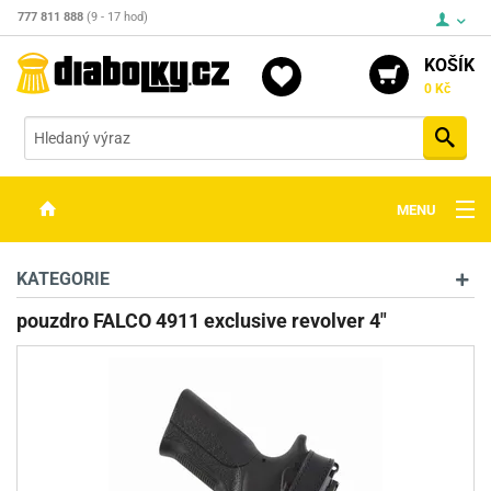
777 811 888
(9 - 17 hod)
KOŠÍK
0 Kč
Vyh
MENU
ZBRANĚ
KATEGORIE
OPTIKA
pouzdro FALCO 4911 exclusive revolver 4"
STŘELIVO
PŘÍSLUŠENSTVÍ
DETEKTORY KOVŮ
KONTAKTY